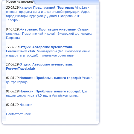
Новое на портале
20.09.19
Каталог Предприятий: Торговля:
Vino1.ru -
оптовая продажа вина и алкогольной продукции. Адрес:
город Екатеринбург, улица Данилы Зверева, 31Р
Телефон:..
04.07.19
Животные: Пропавшие животные
.Старая
гальянка!! Помогите найти кота!!! Вислоухий шотландец
Гаврюша!..
17.06.19
Отдых: Авторские путешествия.
ForeverTravel.club
.Мини-группы (6-10 человек)Новые
маршруты и городаОптимальное сочетание..
17.06.19
Отдых: Авторские путешествия.
ForeverTravel.club
01.06.19
Новости: Проблемы нашего города!:
Ужас в
центре города
01.06.19
Новости: Проблемы нашего города!:
Где
нашим детям играть?.У нас в Алтайском микр...
01.06.19
Новости
Посмотреть все