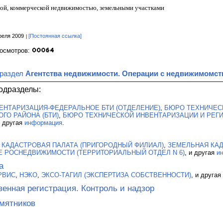
ой, коммерческой недвижимостью, земельными участками
реля 2009
[Постоянная ссылка]
росмотров:
 раздел
Агентства недвижимости. Операции с недвижимомс
одразделы:
ЕНТАРИЗАЦИЯ-ФЕДЕРАЛЬНОЕ БТИ (ОТДЕЛЕНИЕ)
,
БЮРО ТЕХНИЧЕС
ГО РАЙОНА (БТИ)
,
БЮРО ТЕХНИЧЕСКОЙ ИНВЕНТАРИЗАЦИИ И РЕГИ
и другая
информация
.
 КАДАСТРОВАЯ ПАЛАТА (ПРИГОРОДНЫЙ ФИЛИАЛ)
,
ЗЕМЕЛЬНАЯ КАД
Е РОСНЕДВИЖИМОСТИ (ТЕРРИТОРИАЛЬНЫЙ ОТДЕЛ N 6)
, и другая
и
а
РВИС
,
НЭКО
,
ЭКСО-ТАГИЛ (ЭКСПЕРТИЗА СОБСТВЕННОСТИ)
, и другая
венная регистрация. Контроль и надзор
мятников