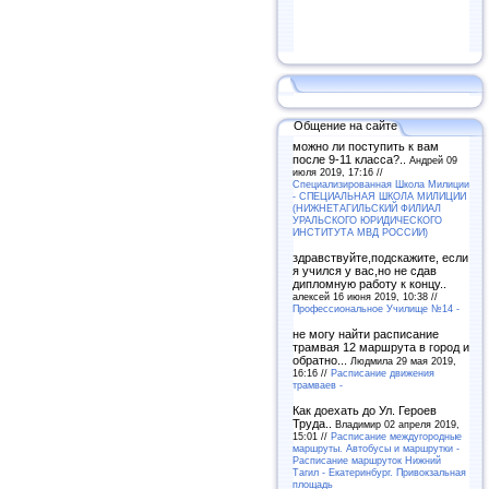
Общение на сайте
можно ли поступить к вам
после 9-11 класса?..
Андрей 09
июля 2019, 17:16 //
Специализированная Школа Милиции
- СПЕЦИАЛЬНАЯ ШКОЛА МИЛИЦИИ
(НИЖНЕТАГИЛЬСКИЙ ФИЛИАЛ
УРАЛЬСКОГО ЮРИДИЧЕСКОГО
ИНСТИТУТА МВД РОССИИ)
здравствуйте,подскажите, если
я учился у вас,но не сдав
дипломную работу к концу..
алексей 16 июня 2019, 10:38 //
Профессиональное Училище №14 -
не могу найти расписание
трамвая 12 маршрута в город и
обратно...
Людмила 29 мая 2019,
16:16 //
Расписание движения
трамваев -
Как доехать до Ул. Героев
Труда..
Владимир 02 апреля 2019,
15:01 //
Расписание междугородные
маршруты. Автобусы и маршрутки -
Расписание маршруток Нижний
Тагил - Екатеринбург. Привокзальная
площадь