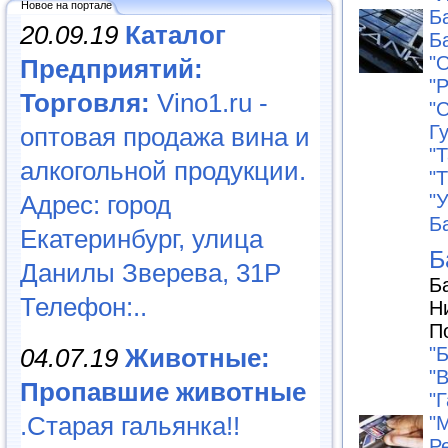
Новое на портале
Б
20.09.19
Каталог
Б
"
Предприятий:
"
Торговля:
Vino1.ru -
"
Г
оптовая продажа вина и
"Т
алкогольной продукции.
"Т
"
Адрес: город
Б
Екатеринбург, улица
Б
Данилы Зверева, 31Р
Б
Телефон:..
Н
П
04.07.19
Животные:
"
"
Пропавшие животные
"
.Старая гальянка!!
"
Р