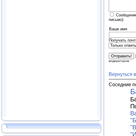
Сообщение
письмо)
Ваше имя
Получать почт
модератором.
Вернуться 
Соседние п
Б
Б
П
B
"
"В
"