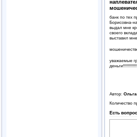
наплевате
мошениче
банк по тех 
Борисовна-на
выдал мне кр
своего вклада
выставил мне
мошеничество
уважаемые гр
деньги!!!!!!!!!!!!
Автор:
Ольг
Количество п
Есть вопрос