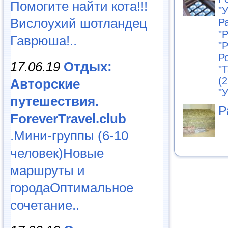
Помогите найти кота!!!
"
Вислоухий шотландец
Р
"
Гаврюша!..
"
Ро
17.06.19
Отдых:
"Т
(2
Авторские
"
путешествия.
Р
ForeverTravel.club
.Мини-группы (6-10
человек)Новые
маршруты и
городаОптимальное
сочетание..