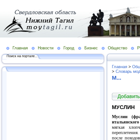
Главная
Новости
Город
Бизнес
Общество
Р
Поиск на портале...
Главная
>
Общ
>
Словарь мо
М...
Добавить
МУСЛИН
Муслин (фра
итальянского
мягкая хлоп
переплетения
после походо