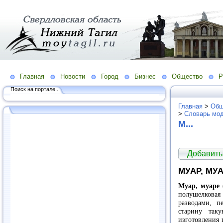
Главная
Новости
Город
Бизнес
Общество
Р
Поиск на портале...
Главная
>
Общ
>
Словарь мо
М...
Добавить
МУАР, МУ
Муар, муаре 
полушелкова
разводами, п
старину так
изготовления 