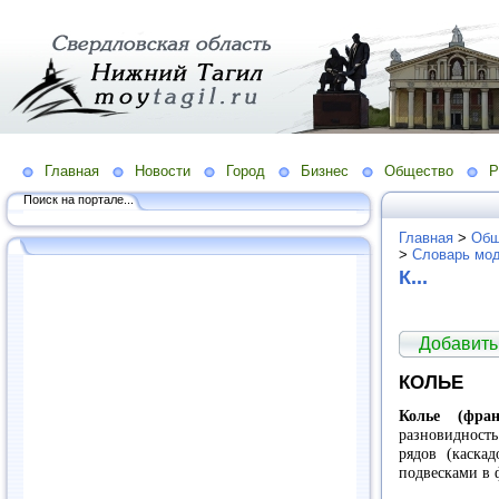
Главная
Новости
Город
Бизнес
Общество
Р
Поиск на портале...
Главная
>
Общ
>
Словарь мо
К...
Добавить
КОЛЬЕ
Колье (франц
разновидность
рядов (каска
подвесками в 