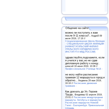
Общение на сайте
можно ли поступить к вам
после 9-11 класса?..
Андрей 09
июля 2019, 17:16 //
Специализированная Школа Милиции
- СПЕЦИАЛЬНАЯ ШКОЛА МИЛИЦИИ
(НИЖНЕТАГИЛЬСКИЙ ФИЛИАЛ
УРАЛЬСКОГО ЮРИДИЧЕСКОГО
ИНСТИТУТА МВД РОССИИ)
здравствуйте,подскажите, если
я учился у вас,но не сдав
дипломную работу к концу..
алексей 16 июня 2019, 10:38 //
Профессиональное Училище №14 -
не могу найти расписание
трамвая 12 маршрута в город и
обратно...
Людмила 29 мая 2019,
16:16 //
Расписание движения
трамваев -
Как доехать до Ул. Героев
Труда..
Владимир 02 апреля 2019,
15:01 //
Расписание междугородные
маршруты. Автобусы и маршрутки -
Расписание маршруток Нижний
Тагил - Екатеринбург. Привокзальная
площадь