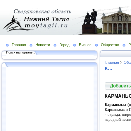
Главная
Новости
Город
Бизнес
Общество
Р
Поиск на портале...
Главная
>
Общ
К...
Добавить
КАРМАНЬ
Карманьола (ит
Карманьолы в П
- одежда, шир
народной песни