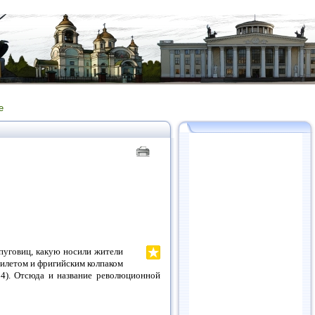
е
 пуговиц, какую носили жители
илетом и фригийским колпаком
94). Отсюда и название революционной