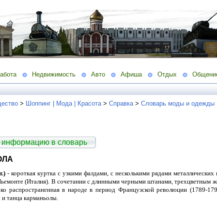
абота
Недвижимость
Авто
Афиша
Отдых
Общени
ество
>
Шоппинг | Мода | Красота
>
Справка
>
Словарь моды и одежды
 информацию в словарь
ОЛА
.)
- короткая куртка с узкими фалдами, с несколькими рядами металлических
ьемонте (Италия). В сочетании с длинными черными штанами, трехцветным ж
око распространенная в народе в период Французской революции (1789-17
 и танца карманьолы.