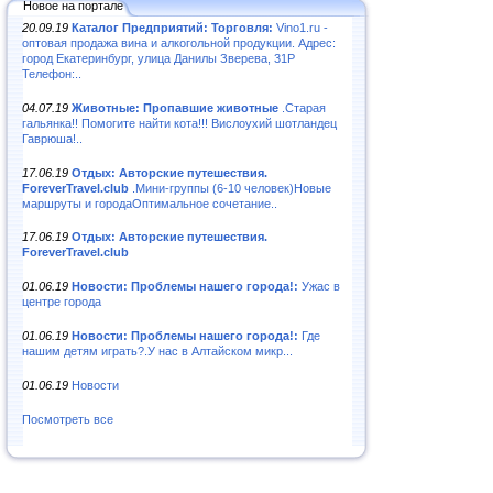
Новое на портале
20.09.19
Каталог Предприятий: Торговля:
Vino1.ru -
оптовая продажа вина и алкогольной продукции. Адрес:
город Екатеринбург, улица Данилы Зверева, 31Р
Телефон:..
04.07.19
Животные: Пропавшие животные
.Старая
гальянка!! Помогите найти кота!!! Вислоухий шотландец
Гаврюша!..
17.06.19
Отдых: Авторские путешествия.
ForeverTravel.club
.Мини-группы (6-10 человек)Новые
маршруты и городаОптимальное сочетание..
17.06.19
Отдых: Авторские путешествия.
ForeverTravel.club
01.06.19
Новости: Проблемы нашего города!:
Ужас в
центре города
01.06.19
Новости: Проблемы нашего города!:
Где
нашим детям играть?.У нас в Алтайском микр...
01.06.19
Новости
Посмотреть все