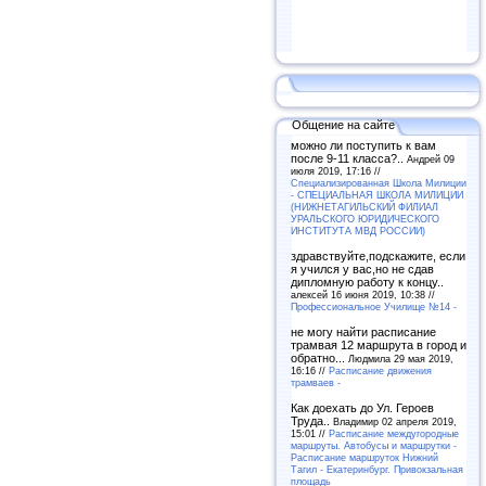
Общение на сайте
можно ли поступить к вам
после 9-11 класса?..
Андрей 09
июля 2019, 17:16 //
Специализированная Школа Милиции
- СПЕЦИАЛЬНАЯ ШКОЛА МИЛИЦИИ
(НИЖНЕТАГИЛЬСКИЙ ФИЛИАЛ
УРАЛЬСКОГО ЮРИДИЧЕСКОГО
ИНСТИТУТА МВД РОССИИ)
здравствуйте,подскажите, если
я учился у вас,но не сдав
дипломную работу к концу..
алексей 16 июня 2019, 10:38 //
Профессиональное Училище №14 -
не могу найти расписание
трамвая 12 маршрута в город и
обратно...
Людмила 29 мая 2019,
16:16 //
Расписание движения
трамваев -
Как доехать до Ул. Героев
Труда..
Владимир 02 апреля 2019,
15:01 //
Расписание междугородные
маршруты. Автобусы и маршрутки -
Расписание маршруток Нижний
Тагил - Екатеринбург. Привокзальная
площадь