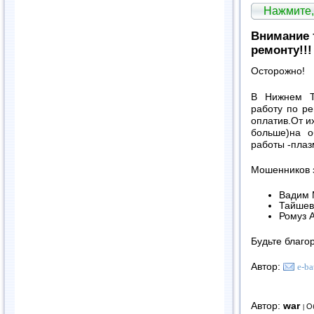
Нажмите,
Внимание т
ремонту!!!
Осторожно!
В Нижнем Т
работу по р
оплатив.От и
больше)на о
работы -плаз
Мошенников з
Вадим 
Тайшев
Ромуз 
Будьте благо
Автор:
e-b
Автор:
war
О